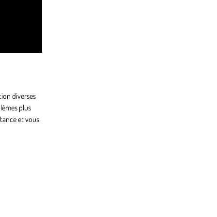
tion diverses
blèmes plus
istance et vous