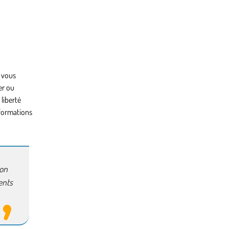
e vous
er ou
 liberté
nformations
çon
ents