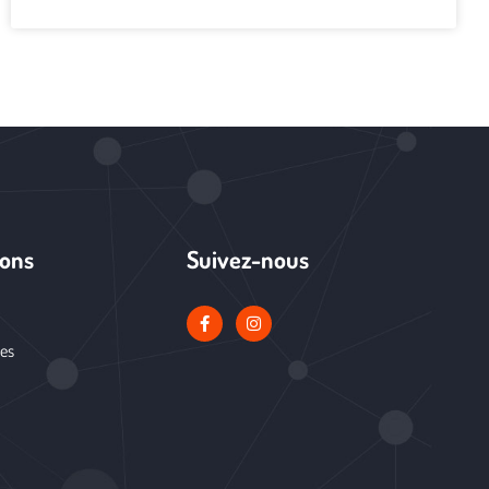
ions
Suivez-nous
les