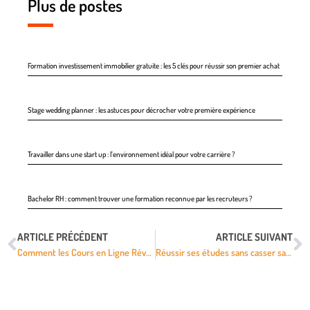
Plus de postes
Formation investissement immobilier gratuite : les 5 clés pour réussir son premier achat
Stage wedding planner : les astuces pour décrocher votre première expérience
Travailler dans une start up : l’environnement idéal pour votre carrière ?
Bachelor RH : comment trouver une formation reconnue par les recruteurs ?
ARTICLE PRÉCÉDENT
ARTICLE SUIVANT
Comment les Cours en Ligne Révolutionnent la Formation des Adultes
Réussir ses études sans casser sa tirelire : les secrets d’une alimentation équilibrée