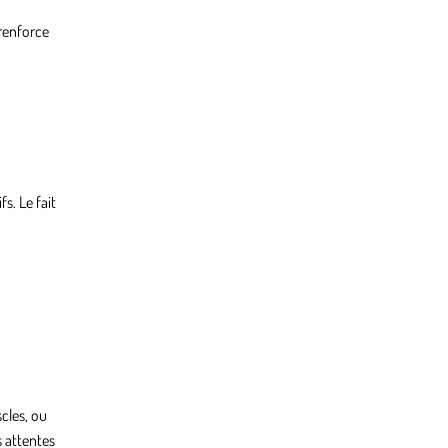
 renforce
s. Le fait
cles, ou
 attentes