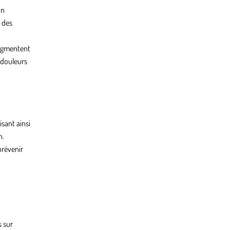
on
 des
augmentent
 douleurs
isant ainsi
n.
prévenir
s sur