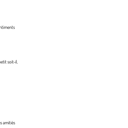
entiments
it soit-il,
s amitiés