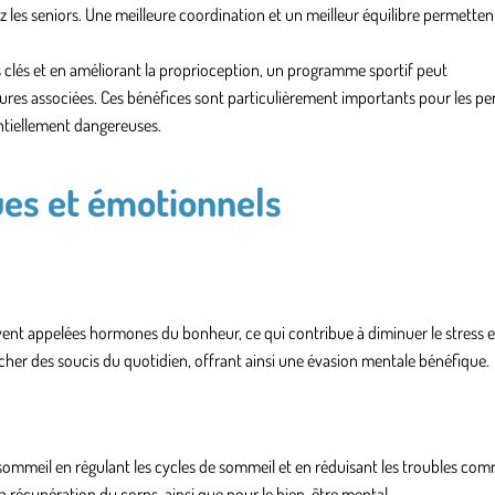
z les seniors. Une meilleure coordination et un meilleur équilibre permetten
.
s clés et en améliorant la proprioception, un programme sportif peut
ures associées. Ces bénéfices sont particulièrement importants pour les p
entiellement dangereuses.
ues et émotionnels
nt appelées hormones du bonheur, ce qui contribue à diminuer le stress et 
acher des soucis du quotidien, offrant ainsi une évasion mentale bénéfique.
e sommeil en régulant les cycles de sommeil et en réduisant les troubles co
la récupération du corps, ainsi que pour le bien-être mental.