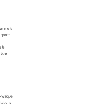
 comme le
s sports
e la
 être
physique
itations