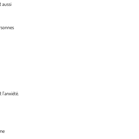
t aussi
ersonnes
l’anxiété.
mme