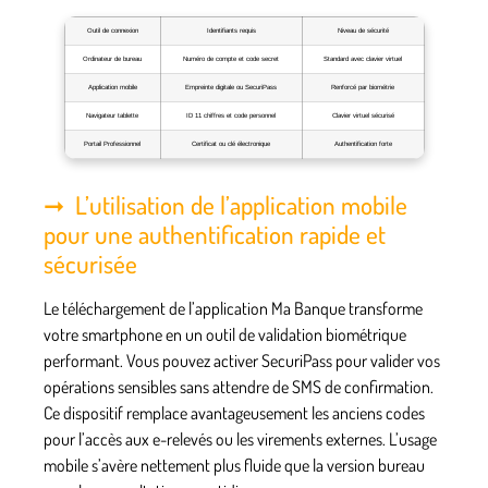
Outil de connexion
Identifiants requis
Niveau de sécurité
Ordinateur de bureau
Numéro de compte et code secret
Standard avec clavier virtuel
Application mobile
Empreinte digitale ou SecuriPass
Renforcé par biométrie
Navigateur tablette
ID 11 chiffres et code personnel
Clavier virtuel sécurisé
Portail Professionnel
Certificat ou clé électronique
Authentification forte
L’utilisation de l’application mobile
pour une authentification rapide et
sécurisée
Le téléchargement de l’application Ma Banque transforme
votre smartphone en un outil de validation biométrique
performant. Vous pouvez activer
SecuriPass
pour valider vos
opérations sensibles sans attendre de SMS de confirmation.
Ce dispositif remplace avantageusement les anciens codes
pour l’accès aux e-relevés ou les virements externes. L’usage
mobile s’avère nettement plus fluide que la version bureau