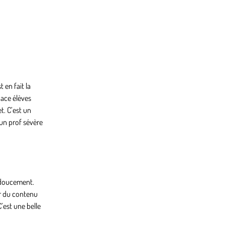
en fait la
pace élèves
t. C’est un
un prof sévère
e doucement.
er du contenu
’est une belle