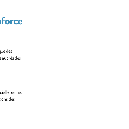
nforce
que des
le auprès des
icielle permet
tions des