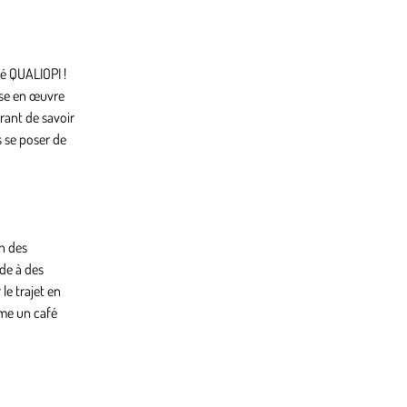
ié QUALIOPI !
ise en œuvre
rant de savoir
s se poser de
on des
ède à des
le trajet en
mme un café