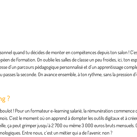
onnel quand tu décides de monter en compétences depuis ton salon ! C’est 
éen de Formation. On oublie les salles de classe un peu froides, ici, ton es
omesse d’un parcours pédagogique personnalisé et d’un apprentissage comple
 passes la seconde. On avance ensemble, à ton rythme, sans la pression d’
ng ?
 du boulot ! Pour un formateur e-learning salarié, la rémunération commenc
 mois. C’est le moment où on apprend à dompter les outils digitaux et à cré
teille, ça peut grimper jusqu’à 2 700 ou même 3 000 euros bruts mensuels. C
ologiques. Entre nous, c’est un métier qui a de l’avenir, non ?