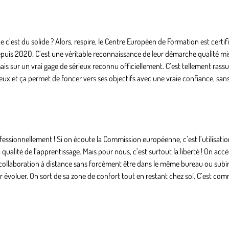
 c’est du solide ? Alors, respire, le Centre Européen de Formation est certif
depuis 2020. C’est une véritable reconnaissance de leur démarche qualité m
is sur un vrai gage de sérieux reconnu officiellement. C’est tellement rassu
érieux et ça permet de foncer vers ses objectifs avec une vraie confiance, san
ofessionnellement ! Si on écoute la Commission européenne, c’est l’utilisati
qualité de l’apprentissage. Mais pour nous, c’est surtout la liberté ! On acc
a collaboration à distance sans forcément être dans le même bureau ou subir 
ur évoluer. On sort de sa zone de confort tout en restant chez soi. C’est co