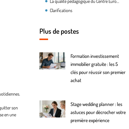
La qualité pédagogique du Centre Européen de Formation renforce la réussite des élèves
Clarifications
Plus de postes
Formation investissement
immobilier gratuite : les 5
clés pour réussir son premier
achat
quotidiennes.
Stage wedding planner : les
quitter son
astuces pour décrocher votre
use en une
première expérience