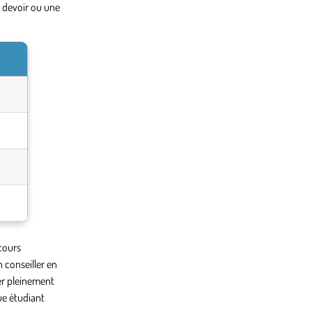
n devoir ou une
 cours
 conseiller en
rer pleinement
ue étudiant