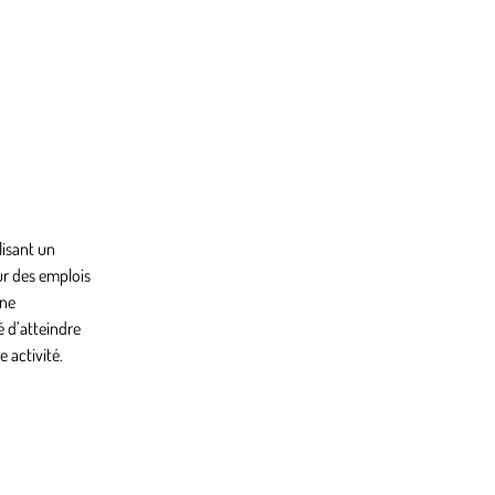
lisant un
ur des emplois
une
é d’atteindre
 activité.