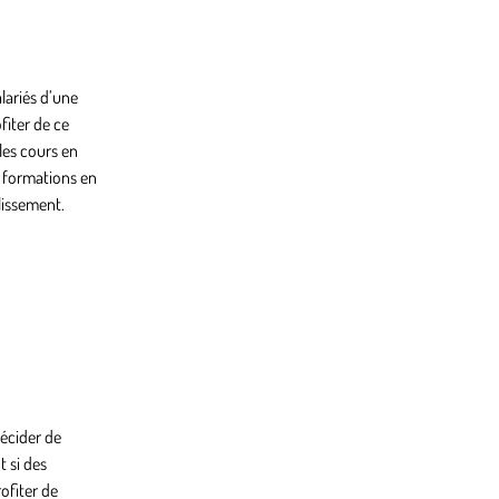
lariés d’une
fiter de ce
les cours en
s formations en
lissement.
décider de
t si des
ofiter de