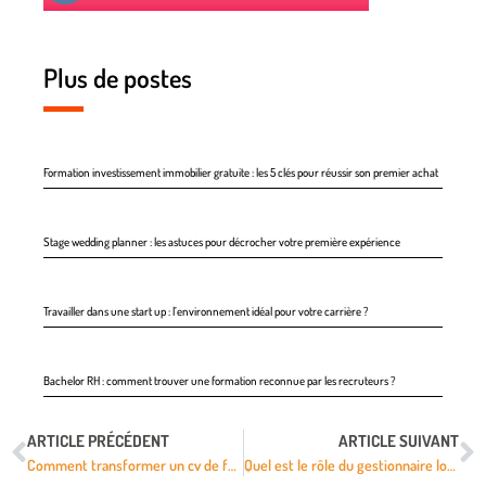
Plus de postes
Formation investissement immobilier gratuite : les 5 clés pour réussir son premier achat
Stage wedding planner : les astuces pour décrocher votre première expérience
Travailler dans une start up : l’environnement idéal pour votre carrière ?
Bachelor RH : comment trouver une formation reconnue par les recruteurs ?
ARTICLE PRÉCÉDENT
ARTICLE SUIVANT
Comment transformer un cv de formateur en véritable aimant à opportunités
Quel est le rôle du gestionnaire locatif pour un bien immobilier ?