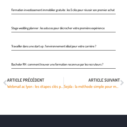
Formation investissement immobilier gratuite : les 5 clés pour réussir son premier achat
Stage wedding planner : les astuces pour décrocher votre première expérience
Travailler dans une start up : l’environnement idéal pour votre carrière ?
Bachelor RH : comment trouver une formation reconnue par les recruteurs ?
ARTICLE PRÉCÉDENT
ARTICLE SUIVANT
Webmail ac lyon : les étapes clés pour réussir la connexion sécurisée
Sejda : la méthode simple pour modifier vos documents PDF en ligne