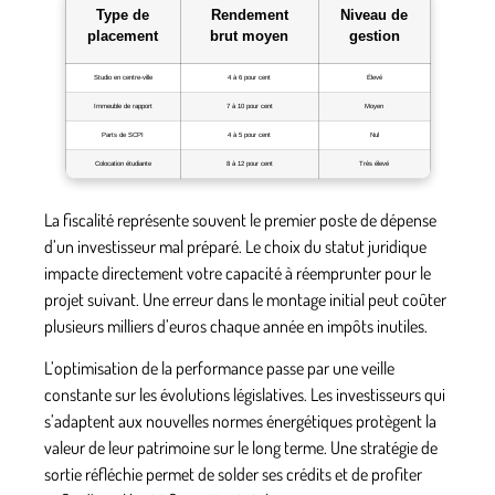
Type de
Rendement
Niveau de
placement
brut moyen
gestion
Studio en centre-ville
4 à 6 pour cent
Élevé
Immeuble de rapport
7 à 10 pour cent
Moyen
Parts de SCPI
4 à 5 pour cent
Nul
Colocation étudiante
8 à 12 pour cent
Très élevé
La fiscalité représente souvent le premier poste de dépense
d’un investisseur mal préparé. Le choix du statut juridique
impacte directement votre capacité à réemprunter pour le
projet suivant. Une erreur dans le montage initial peut coûter
plusieurs milliers d’euros chaque année en impôts inutiles.
L’optimisation de la performance passe par une veille
constante sur les évolutions législatives. Les investisseurs qui
s’adaptent aux nouvelles normes énergétiques protègent la
valeur de leur patrimoine sur le long terme. Une stratégie de
sortie réfléchie permet de solder ses crédits et de profiter