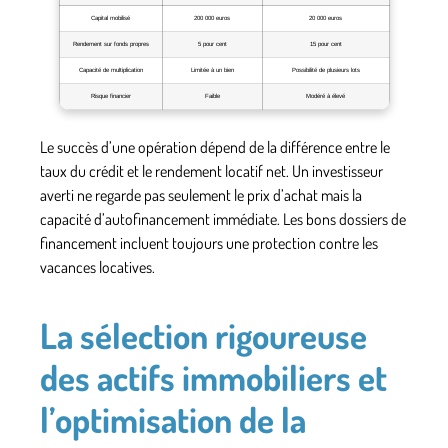
Capital mobilisé
200 000 euros
20 000 euros
Rendement sur fonds propres
5 pour cent
15 pour cent
Capacité de multiplication
Limitée à un bien
Possibilité de plusieurs lots
Risque financier
Faible
Modéré à élevé
Le succès d’une opération dépend de la différence entre le
taux du crédit et le rendement locatif net. Un investisseur
averti ne regarde pas seulement le prix d’achat mais la
capacité d’autofinancement immédiate. Les bons dossiers de
financement incluent toujours une protection contre les
vacances locatives.
La sélection rigoureuse
des actifs immobiliers et
l’optimisation de la