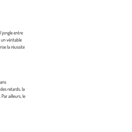
l jongle entre
 un véritable
rise la réussite
dans
des retards, la
ar ailleurs, le