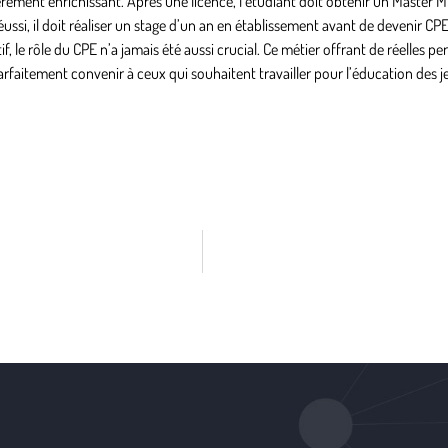
rement enrichissant. Après une licence, l’étudiant doit obtenir un Master M
si, il doit réaliser un stage d’un an en établissement avant de devenir CPE 
, le rôle du CPE n’a jamais été aussi crucial. Ce métier offrant de réelles pe
arfaitement convenir à ceux qui souhaitent travailler pour l’éducation des j