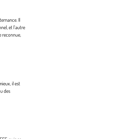
ternance. Il
nel, et l’autre
le reconnue,
eux, il est
nu des