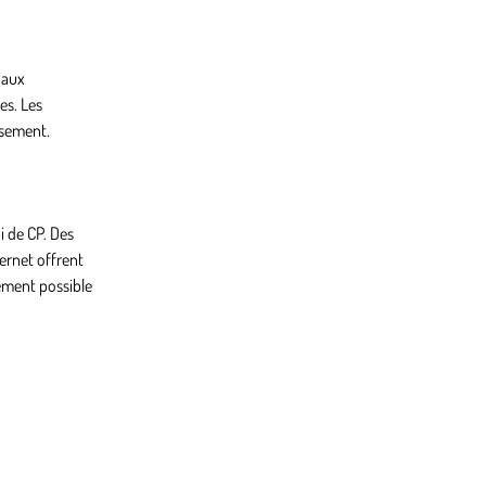
paux
es. Les
ssement.
i de CP. Des
ernet offrent
lement possible