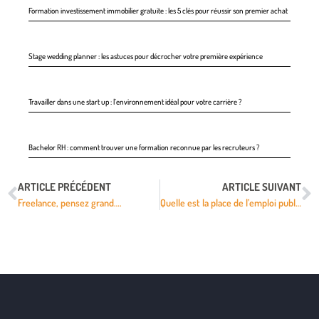
Formation investissement immobilier gratuite : les 5 clés pour réussir son premier achat
Stage wedding planner : les astuces pour décrocher votre première expérience
Travailler dans une start up : l’environnement idéal pour votre carrière ?
Bachelor RH : comment trouver une formation reconnue par les recruteurs ?
ARTICLE PRÉCÉDENT
ARTICLE SUIVANT
Freelance, pensez grand….
Quelle est la place de l’emploi public dans l’économie française ?