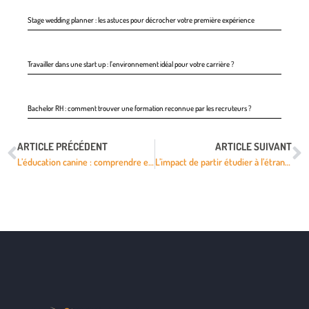
Stage wedding planner : les astuces pour décrocher votre première expérience
Travailler dans une start up : l’environnement idéal pour votre carrière ?
Bachelor RH : comment trouver une formation reconnue par les recruteurs ?
ARTICLE PRÉCÉDENT
ARTICLE SUIVANT
L’éducation canine : comprendre et cultiver une relation harmonieuse avec son animal
L’impact de partir étudier à l’étranger sur le développement personnel