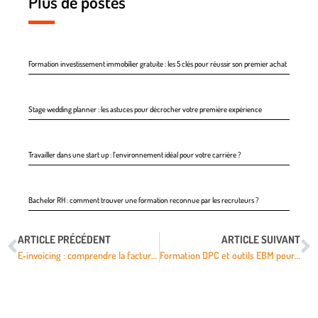
Plus de postes
Formation investissement immobilier gratuite : les 5 clés pour réussir son premier achat
Stage wedding planner : les astuces pour décrocher votre première expérience
Travailler dans une start up : l’environnement idéal pour votre carrière ?
Bachelor RH : comment trouver une formation reconnue par les recruteurs ?
ARTICLE PRÉCÉDENT
ARTICLE SUIVANT
E‑invoicing : comprendre la facturation électronique et s’y préparer dès maintenant
Formation DPC et outils EBM pour la certification périodique