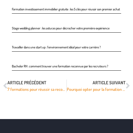
Formation investissement immobilier gratuite : les 5 clés pour réussir son premier achat
Stage wedding planner : les astuces pour décrocher votre première expérience
Travailler dans une start up : l’environnement idéal pour votre carrière ?
Bachelor RH : comment trouver une formation reconnue par les recruteurs ?
ARTICLE PRÉCÉDENT
ARTICLE SUIVANT
7 formations pour réussir sa reconversion professionnelle
Pourquoi opter pour la formation en BTP à distance?