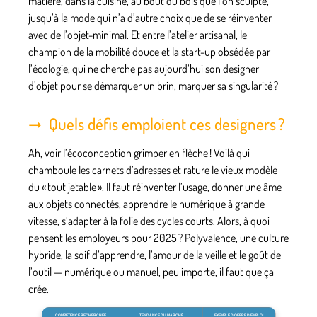
matière, dans la cuisine, au bout du bois que l’on sculpte,
jusqu’à la mode qui n’a d’autre choix que de se réinventer
avec de l’objet-minimal. Et entre l’atelier artisanal, le
champion de la mobilité douce et la start-up obsédée par
l’écologie, qui ne cherche pas aujourd’hui son designer
d’objet pour se démarquer un brin, marquer sa singularité ?
Quels défis emploient ces designers ?
Ah, voir l’écoconception grimper en flèche ! Voilà qui
chamboule les carnets d’adresses et rature le vieux modèle
du « tout jetable ». Il faut réinventer l’usage, donner une âme
aux objets connectés, apprendre le numérique à grande
vitesse, s’adapter à la folie des cycles courts. Alors, à quoi
pensent les employeurs pour 2025 ? Polyvalence, une culture
hybride, la soif d’apprendre, l’amour de la veille et le goût de
l’outil — numérique ou manuel, peu importe, il faut que ça
crée.
COMPÉTENCE RECHERCHÉE
TENDANCE DU MARCHÉ
EXEMPLE D’OFFRE D’EMPLOI