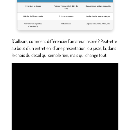
Innovation en design
Fortement demandée
(+15% d’ici
Conception de produits connectés
2026)
Maîtrise de l’écoconception
En forte croissance
Design durable pour emballages
Compétences logicielles
Indispensable
Logiciels SolidWorks, Rhino, etc.
(CAO/DAO)
D’ailleurs, comment différencier l’amateur inspiré ? Peut-être
au bout d’un entretien, d’une présentation, ou juste, là, dans
le choix du détail qui semble rien, mais qui change tout.