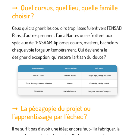
Quel cursus, quel lieu, quelle famille
choisir ?
Ceux qui craignent les couloirs trop lisses fuient vers l’ENSAD
Paris, d’autres prennent l’air à Nantes ou se frottent aux
spéciaux de l’ENSAAMDiplômes courts, masters, bachelors…
chaque voie forge un tempérament
. Qui deviendra le
designer d’exception, qui restera l’artisan du doute ?
ÉTABLISSEMENT
TYPE DE DIPLÔME
SPÉCIALITÉ
ENSAD Paris
Diplôme d’école
Design objet, design industriel
L’École de design Nantes Atlantique
Master
Écodesign, design produit
ENSAAMA
Bachelor/Master
Design de produits d’exception
La pédagogie du projet ou
l’apprentissage par l’échec ?
Il ne suffit pas d’avoir une idée ; encore faut-il la fabriquer, la