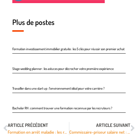
Plus de postes
Formation investissement immobilier gratuite : les 5 clés pour réussir son premier achat
Stage wedding planner : les astuces pour décrocher votre première expérience
Travailler dans une start up : l’environnement idéal pour votre carrière ?
Bachelor RH : comment trouver une formation reconnue par les recruteurs ?
ARTICLE PRÉCÉDENT
ARTICLE SUIVANT
Formation en arrêt maladie : les règles à connaître pour se former sereinement
Commissaire-priseur salaire net : quelle évolution selon le type de carrière