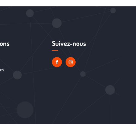
ions
Suivez-nous
les