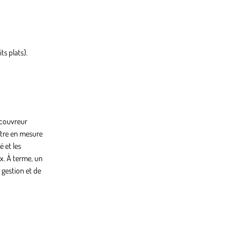
ts plats).
 couvreur
 être en mesure
é et les
x. À terme, un
 gestion et de