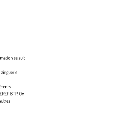
rmation se suit
 zinguerie
érents
CEREF BTP. On
autres