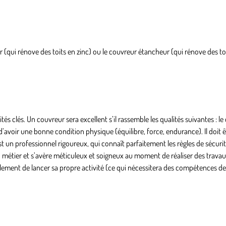
(qui rénove des toits en zinc) ou le couvreur étancheur (qui rénove des toi
ités clés.
Un couvreur sera excellent s’il rassemble les qualités suivantes : l
e
et d’avoir une bonne condition physique (équilibre, force, endurance). Il doit
’est un professionnel rigoureux, qui connaît parfaitement les règles de sécurit
on métier et s’avère méticuleux et soigneux au moment de réaliser des travau
ement de lancer sa propre activité (ce qui nécessitera des compétences de