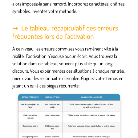
alors imposez-la sans remord. Incorporez caractères, chiffres,
symboles, inventez votre méthode.
Le tableau récapitulatif des erreurs
fréquentes lors de l’activation
À ce niveau, les erreurs commises vous ramènent vite à la
réalité : l’activation n’excuse aucun écart. Vous trouvez la
solution dans ce tableau, souvent plus utile qu’un long
discours. Vous expérimentez ces situations à chaque rentrée,
mieux vaut les reconnaître d’emblée.
Gagnez votre temps en
jetant un œil à ces pièges récurrents
:
ERREUR FRÉQUENTE
MESSAGE AFFICHÉ
SOLUTION RECOMMANDÉE
Mot de passe jugé trop
Mot de passe non
Choisir une combinaison plus complexe (lettres, chiffres,
faible
valide
caractères spéciaux)
Code d’activation
Code non reconnu
Vérifier le code transmis ou contacter le service informatique
incorrect
Compte déjà activé
L’utilisateur existe
Tenter une connexion directe ou réinitialiser le mot de passe
déjà
Blocage temporaire
Trop de tentatives
Attendre quelques minutes avant de réessayer