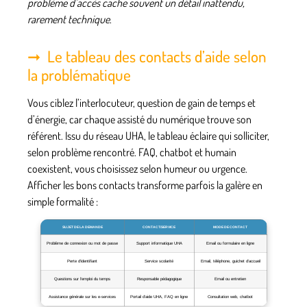
problème d’accès cache souvent un détail inattendu,
rarement technique
.
Le tableau des contacts d’aide selon
la problématique
Vous ciblez l’interlocuteur, question de gain de temps et
d’énergie, car chaque assisté du numérique trouve son
référent. Issu du réseau UHA, le tableau éclaire qui solliciter,
selon problème rencontré. FAQ, chatbot et humain
coexistent, vous choisissez selon humeur ou urgence.
Afficher les bons contacts transforme parfois la galère en
simple formalité
:
SUJET DE LA DEMANDE
CONTACT/SERVICE
MODE DE CONTACT
Problème de connexion ou mot de passe
Support informatique UHA
Email ou formulaire en ligne
Perte d’identifiant
Service scolarité
Email, téléphone, guichet d’accueil
Questions sur l’emploi du temps
Responsable pédagogique
Email ou entretien
Assistance générale sur les e-services
Portail d’aide UHA, FAQ en ligne
Consultation web, chatbot