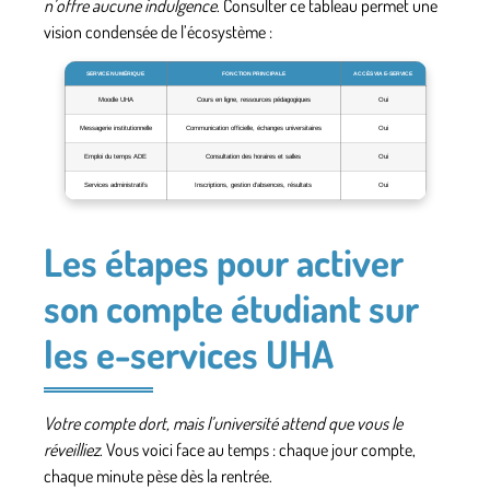
n’offre aucune indulgence
. Consulter ce tableau permet une
vision condensée de l’écosystème :
SERVICE NUMÉRIQUE
FONCTION PRINCIPALE
ACCÈS VIA E-SERVICE
Moodle UHA
Cours en ligne, ressources pédagogiques
Oui
Messagerie institutionnelle
Communication officielle, échanges universitaires
Oui
Emploi du temps ADE
Consultation des horaires et salles
Oui
Services administratifs
Inscriptions, gestion d’absences, résultats
Oui
Les étapes pour activer
son compte étudiant sur
les e-services UHA
Votre compte dort, mais l’université attend que vous le
réveilliez
. Vous voici face au temps : chaque jour compte,
chaque minute pèse dès la rentrée.