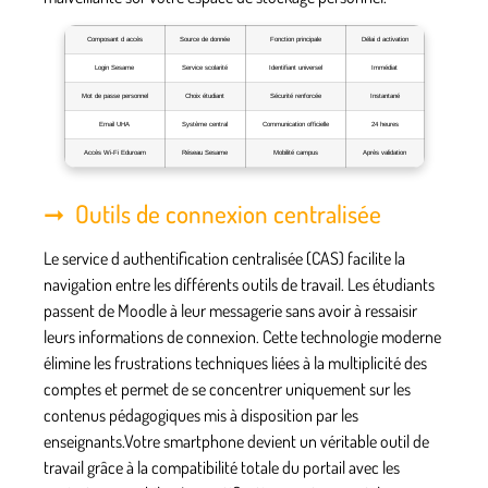
Composant d accès
Source de donnée
Fonction principale
Délai d activation
Login Sesame
Service scolarité
Identifiant universel
Immédiat
Mot de passe personnel
Choix étudiant
Sécurité renforcée
Instantané
Email UHA
Système central
Communication officielle
24 heures
Accès Wi-Fi Eduroam
Réseau Sesame
Mobilité campus
Après validation
Outils de connexion centralisée
Le service d authentification centralisée (CAS) facilite la
navigation entre les différents outils de travail. Les étudiants
passent de Moodle à leur messagerie sans avoir à ressaisir
leurs informations de connexion. Cette technologie moderne
élimine les frustrations techniques liées à la multiplicité des
comptes et permet de se concentrer uniquement sur les
contenus pédagogiques mis à disposition par les
enseignants.Votre smartphone devient un véritable outil de
travail grâce à la compatibilité totale du portail avec les