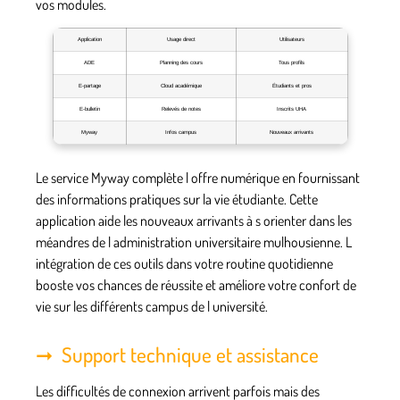
vos modules.
Application
Usage direct
Utilisateurs
ADE
Planning des cours
Tous profils
E-partage
Cloud académique
Étudiants et pros
E-bulletin
Relevés de notes
Inscrits UHA
Myway
Infos campus
Nouveaux arrivants
Le service Myway complète l offre numérique en fournissant
des informations pratiques sur la vie étudiante. Cette
application aide les nouveaux arrivants à s orienter dans les
méandres de l administration universitaire mulhousienne. L
intégration de ces outils dans votre routine quotidienne
booste vos chances de réussite et améliore votre confort de
vie sur les différents campus de l université.
Support technique et assistance
Les difficultés de connexion arrivent parfois mais des