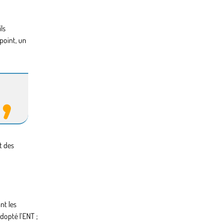
ls
point, un
t des
nt les
dopté l’ENT ;