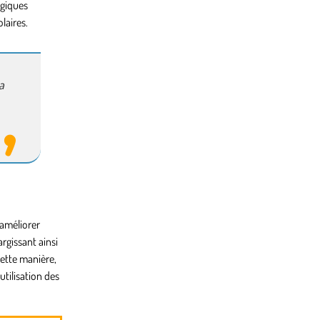
ogiques
laires.
a
 améliorer
rgissant ainsi
cette manière,
tilisation des