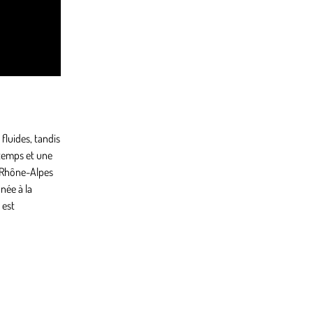
fluides, tandis
 temps et une
ne-Rhône-Alpes
née à la
 est