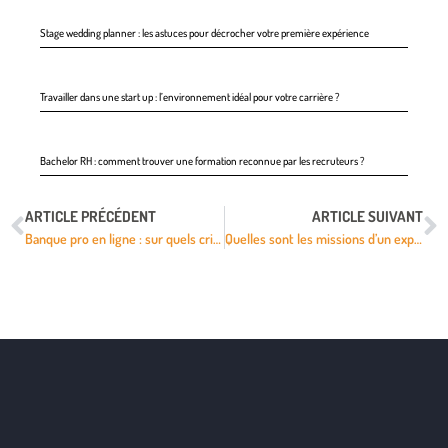
Stage wedding planner : les astuces pour décrocher votre première expérience
Travailler dans une start up : l’environnement idéal pour votre carrière ?
Bachelor RH : comment trouver une formation reconnue par les recruteurs ?
ARTICLE PRÉCÉDENT
ARTICLE SUIVANT
Banque pro en ligne : sur quels critères se baser pour la choisir ?
Quelles sont les missions d’un expert en bâtiment ?