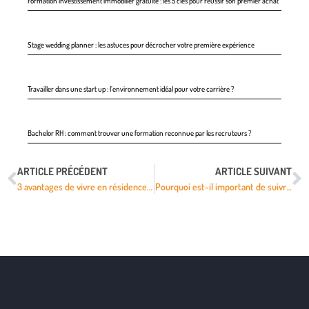
Formation investissement immobilier gratuite : les 5 clés pour réussir son premier achat
Stage wedding planner : les astuces pour décrocher votre première expérience
Travailler dans une start up : l’environnement idéal pour votre carrière ?
Bachelor RH : comment trouver une formation reconnue par les recruteurs ?
ARTICLE PRÉCÉDENT
ARTICLE SUIVANT
3 avantages de vivre en résidence étudiante
Pourquoi est-il important de suivre une formation commerciale ?