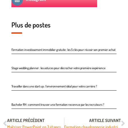
Plus de postes
Formation investissement immobilier gratuite : les 5 clés pour réussir son premier achat
Stage wedding planner : les astuces pour décrocher votre première expérience
Travailler dans une start up : l’environnement idéal pour votre carrière ?
Bachelor RH : comment trouver une formation reconnue par les recruteurs ?
ARTICLE PRÉCÉDENT
ARTICLE SUIVANT
Maîtriser PowerPoint en 3 étapes pour des présentations captivantes et efficaces
Formation chaudronnerie industrielle : maîtrisez les techniques de soudage et de fabrication