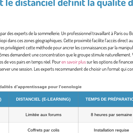
 le distanciel définit la qualité 
r des experts de la sommellerie. Un professionnel travaillant à Paris ou 
liopi dans ces zones géographiques. Cette proximité facilite l’accès direct a
ires privilégient cette méthode pour ancrer les connaissances par la manipul
s arômes demandent une concentration que le groupe stimule naturellement.
es de vos pairs en temps réel. Pour
en savoir plus
sur les options de financ
 réserver une session. Les experts recommandent de choisir un format qui c
lités d’apprentissage pour l’oenologie
)
DISTANCIEL (E-LEARNING)
TEMPS DE PRÉPARATI
Limitée aux forums
8 heures par semaine
Coffrets par colis
Installation requise