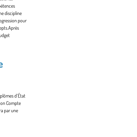
mpétences
ne discipline
rogression pour
cepts.Après
budget
e
diplômes d’État
e Mon Compte
ra par une