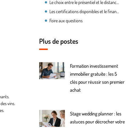
Le choix entre le présentiel et le distanciel définit la qualité de l’apprentissage sensoriel
Les certifications disponibles et le financement par le compte personnel de formation sécurisent le projet
Foire aux questions
Plus de postes
Formation investissement
immobilier gratuite : les 5
clés pour réussir son premier
achat
nants.
des vins.
es.
Stage wedding planner : les
astuces pour décrocher votre