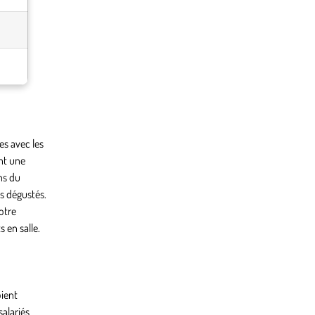
es avec les
nt une
ns du
s dégustés.
otre
 en salle.
oient
alariés