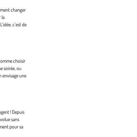
rément changer
 la
L’idée, c’est de
u comme choisir
e soirée, ou
on envisage une
ugent ! Depuis
évolue sans
sement pour sa