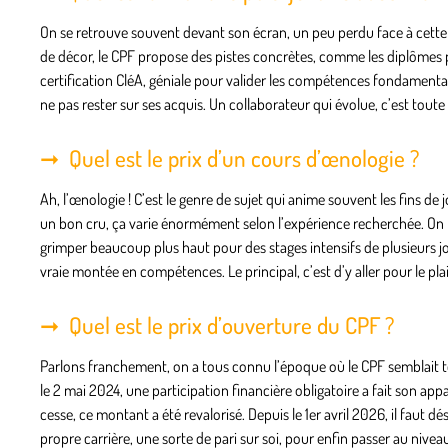
On se retrouve souvent devant son écran, un peu perdu face à cette
de décor, le CPF propose des pistes concrètes, comme les diplômes pro
certification CléA, géniale pour valider les compétences fondamentales
ne pas rester sur ses acquis. Un collaborateur qui évolue, c’est toute 
Quel est le prix d’un cours d’œnologie ?
Ah, l’œnologie ! C’est le genre de sujet qui anime souvent les fins d
un bon cru, ça varie énormément selon l’expérience recherchée. On 
grimper beaucoup plus haut pour des stages intensifs de plusieurs jo
vraie montée en compétences. Le principal, c’est d’y aller pour le pla
Quel est le prix d’ouverture du CPF ?
Parlons franchement, on a tous connu l’époque où le CPF semblait tot
le 2 mai 2024, une participation financière obligatoire a fait son ap
cesse, ce montant a été revalorisé. Depuis le 1er avril 2026, il faut 
propre carrière, une sorte de pari sur soi, pour enfin passer au nivea