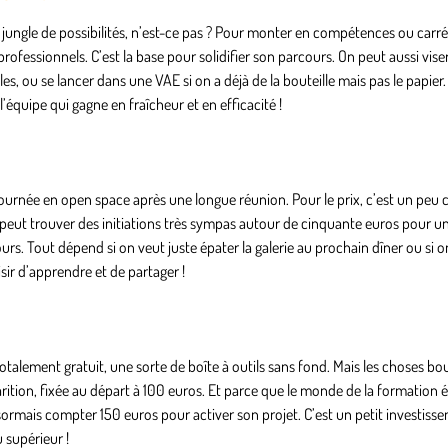
 jungle de possibilités, n’est-ce pas ? Pour monter en compétences ou car
fessionnels. C’est la base pour solidifier son parcours. On peut aussi viser
, ou se lancer dans une VAE si on a déjà de la bouteille mais pas le papier. 
l’équipe qui gagne en fraîcheur et en efficacité !
e journée en open space après une longue réunion. Pour le prix, c’est un pe
peut trouver des initiations très sympas autour de cinquante euros pour un
urs. Tout dépend si on veut juste épater la galerie au prochain dîner ou si 
isir d’apprendre et de partager !
alement gratuit, une sorte de boîte à outils sans fond. Mais les choses bo
parition, fixée au départ à 100 euros. Et parce que le monde de la formation 
désormais compter 150 euros pour activer son projet. C’est un petit investis
u supérieur !