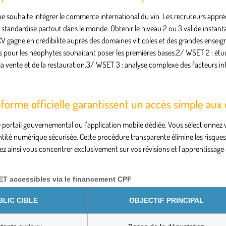
 souhaite intégrer le commerce international du vin. Les recruteurs appré
 standardisé partout dans le monde. Obtenir le niveau 2 ou 3 valide insta
e CV gagne en crédibilité auprès des domaines viticoles et des grandes enseig
ins pour les néophytes souhaitant poser les premières bases.2/
WSET 2
: étu
 vente et de la restauration.3/
WSET 3
: analyse complexe des facteurs in
forme officielle garantissent un accès simple aux 
le portail gouvernemental ou l’application mobile dédiée. Vous sélectionnez 
dentité numérique sécurisée. Cette procédure transparente élimine les risques
ez ainsi vous concentrer exclusivement sur vos révisions et l’apprentissage 
T accessibles via le financement CPF
BLIC CIBLE
OBJECTIF PRINCIPAL