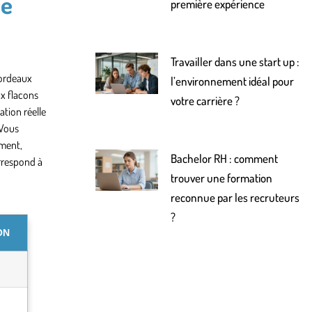
de
première expérience
Travailler dans une start up :
Bordeaux
l’environnement idéal pour
ux flacons
votre carrière ?
ation réelle
 Vous
ement,
Bachelor RH : comment
orrespond à
trouver une formation
reconnue par les recruteurs
?
ON