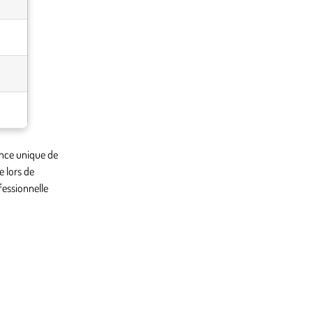
ance unique de
e lors de
fessionnelle