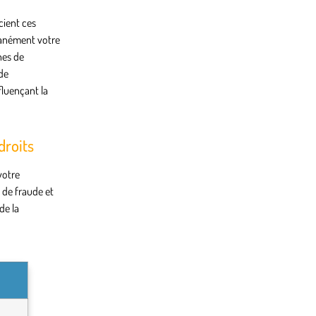
cient ces
ntanément votre
nes de
de
fluençant la
droits
votre
 de fraude et
de la