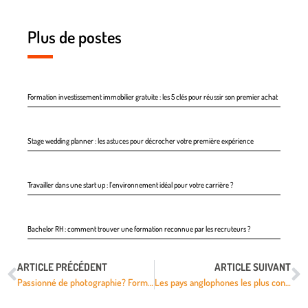
Plus de postes
Formation investissement immobilier gratuite : les 5 clés pour réussir son premier achat
Stage wedding planner : les astuces pour décrocher votre première expérience
Travailler dans une start up : l’environnement idéal pour votre carrière ?
Bachelor RH : comment trouver une formation reconnue par les recruteurs ?
ARTICLE PRÉCÉDENT
ARTICLE SUIVANT
Passionné de photographie? Formez-vous
Les pays anglophones les plus connus pour apprendre l’anglais