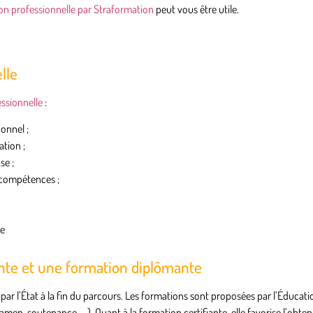
ion professionnelle par Straformation
peut vous être utile.
lle
ssionnelle
:
onnel ;
ation ;
se ;
 compétences ;
se
ante et une formation diplômante
ar l’État
à la fin du parcours. Les formations sont proposées par l’Éducati
xamen, soutenance, …). Quant à la
formation certifiante
, elle favorise l’obte