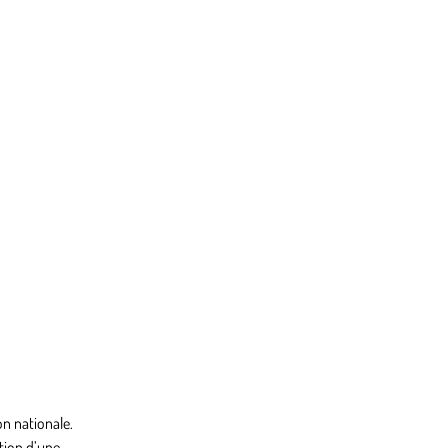
on nationale.
ntion d’une