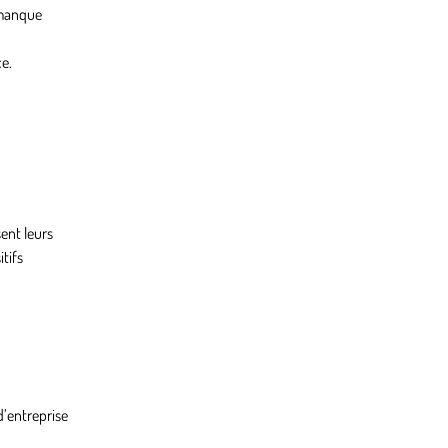
 manque
ce.
ent leurs
tifs
d’entreprise