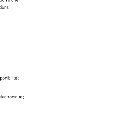
tions
ponibilité :
lectronique ;