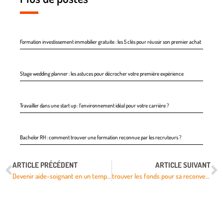
Formation investissement immobilier gratuite : les 5 clés pour réussir son premier achat
Stage wedding planner : les astuces pour décrocher votre première expérience
Travailler dans une start up : l’environnement idéal pour votre carrière ?
Bachelor RH : comment trouver une formation reconnue par les recruteurs ?
ARTICLE PRÉCÉDENT
ARTICLE SUIVANT
Devenir aide-soignant en un temps record : découvrez la formation express
trouver les fonds pour sa reconversion pro : astuces et surprises !