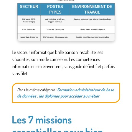
SECTEUR
POSTES
ENVIRONNEMENT DE
TYPES
TRAVAIL
Entreprise (PME,
Administrateur systèmes,
Bureaux, locaux serveur, intervention sites clients
Grand Groupe)
Support technique
ESN, Prestataire
Consultant, Développeur
Clients variés, mobilité fréquente
Indépendant, Freelance
Chef de projet, Développeur web
Domicile, coworking ou missions ponctuelles
Le
secteur informatique
brille par son instabilité, ses
sinuosités, son mode caméléon. Les
compétences
informaticien
se réinventent, sans guide définitif et parfois
sans filet.
Dans la même catégorie :
Formation administrateur de base
de données : les diplômes pour accéder au métier
Les 7 missions
essentielles pour bien