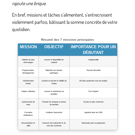
rajoute une brique
.
En bref, missions et tâches s’alimentent, s’entrecroisent
violemment parfois, bâtissant la somme concrète de votre
quotidien.
Résumé des 7 missions principales
MISSION
OBJECTIF
IMPORTANCE POUR UN
DÉBUTANT
Maintien du parc
Assurer la disponibilité du
Indispensable
informatique
matériel
Programmation,
Répondre aux besoins
Souvent demandé
Développement
spécifiques
Administration
Garantir la sécurité et fiabilité du
Clé dans quasiment tous les emplois
réseau
réseau
Support utilisateur
Assurer la satisfaction au
Très fréquent
quotidien
Cybersécurité de
Prévenir les attaques et pertes
De plus en plus recherché
base
de données
Formation
Améliorer l’autonomie
Apprécié dans les PME
d’utilisateurs
Documentation et
S’assurer de la pérennité et du
Nécessaire pour la progression
veille
suivi des systèmes