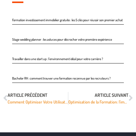
Formation investissement immobilier gratuite : les 5 clés pour réussir son premier achat
Stage wedding planner : les astuces pour décrocher votre première expérience
Travailler dans une start up : l’environnement idéal pour votre carrière ?
Bachelor RH : comment trouver une formation reconnue par les recruteurs ?
ARTICLE PRÉCÉDENT
ARTICLE SUIVANT
Comment Optimiser Votre Utilisation de Excel : Formation sur la Fonction NB SI
Optimisation de la Formation: l’importance de la distinction entre les semaines paires et impaires