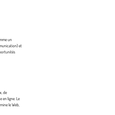
comme un
mmunication) et
portunités
x, de
e en ligne. Le
domine le Web,