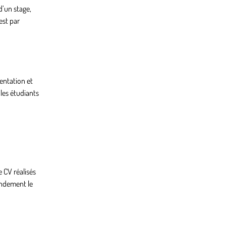
d’un stage,
est par
entation et
 les étudiants
e CV réalisés
randement le