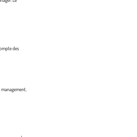
nager. Le
 compte des
en management,