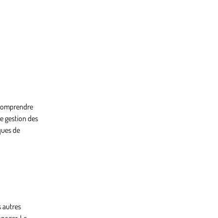
 comprendre
e gestion des
ques de
s autres