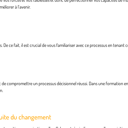
re
vos forces
et
vos faiblesses
et donc de perfectionner vos capacités de ma
éliorer à l’avenir.
s
. De ce fait, il est crucial de vous familiariser avec ce processus en tenant
quent de compromettre
un processus décisionnel réussi
. Dans une formation 
n.
duite du changement