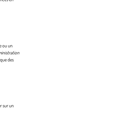
le ou un
inistration
ique des
r sur un