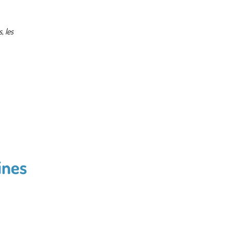
, les
ines