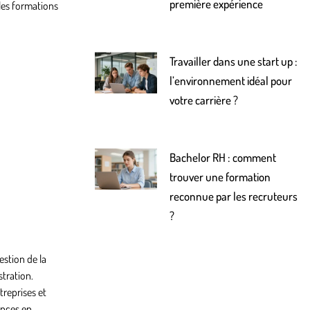
première expérience
 les formations
Travailler dans une start up :
l’environnement idéal pour
votre carrière ?
Bachelor RH : comment
trouver une formation
reconnue par les recruteurs
?
estion de la
tration.
reprises et
ences en