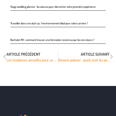
Stage wedding planner : les astuces pour décrocher votre première expérience
Travailler dans une start up : l’environnement idéal pour votre carrière ?
Bachelor RH : comment trouver une formation reconnue par les recruteurs ?
ARTICLE PRÉCÉDENT
ARTICLE SUIVANT
Les tendances actuelles pour un CV qui se démarque
Devenir policier : quels sont les points à prendre en considération ?