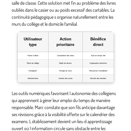
salle de classe. Cette solution met fin au problème des livres
oubliés dans le casier ou au poids excessif des cartables. La
continuité pédagogique s organise naturellement entre les
murs du collège et le domicile familial.
Utilisateur
Action
Bénéfice
type
prioritaire
direct
Parent d élève
Consultation des notes
Suivi en temps réel
Élève de collège
Dépôt de devoirs
Organisation autonome
Enseignant
Partage de cours
Ressources mutualisées
Administrateur
Gestion des accès
Sécurité des données
Les outils numériques favorisent l autonomie des collégiens
qui apprennent à gérer leur emploi du temps de manière
responsable. Marc constate que son fils anticipe davantage
ses révisions grâce à la visibilité offerte sur le calendrier des
examens. L établissement devient un lieu d apprentissage
ouvert où l information circule sans obstacle entre les