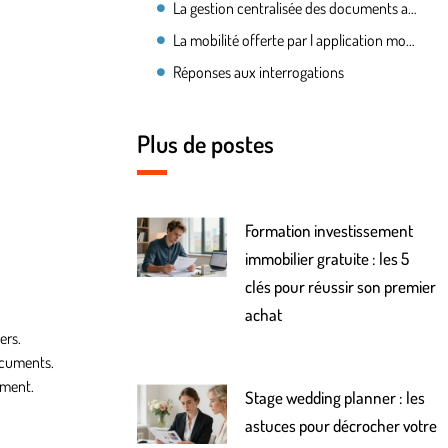
La gestion centralisée des documents administratifs facilite le quotidien des intérimaires
La mobilité offerte par l application mobile garantit une autonomie totale en mission
Réponses aux interrogations
Plus de postes
Formation investissement
immobilier gratuite : les 5
clés pour réussir son premier
achat
ers.
documents.
ement.
Stage wedding planner : les
astuces pour décrocher votre