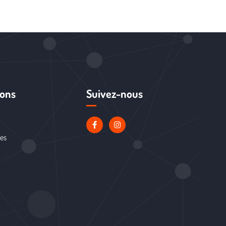
ions
Suivez-nous
les