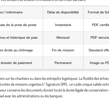
our l intérimaire
Délai de disponibilité
Format de fic
ate de la prise de poste
Instantané
PDF certifi
enus et historique de paie
Mensuel
PDF sécuri
des droits au chômage
Fin de mission
Standard offic
u dossier de paiement
Permanent
Image ou P
 sur les chantiers ou dans les entrepôts logistiques. La fluidité des écha
tunités de missions urgentes.1/
Signature SMS
: un code unique valide vot
erveur conserve les documents durant toute la durée légale de conservation
mail avec les administrations ou les banques.