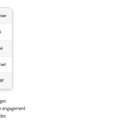
hier
é
sé
iel
DF
nges
re engagement
 des