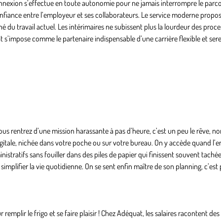
connexion s’effectue en toute autonomie pour ne jamais interrompre le parc
onfiance entre l’employeur et ses collaborateurs. Le service moderne propos
du travail actuel. Les intérimaires ne subissent plus la lourdeur des proc
t s’impose comme le partenaire indispensable d’une carrière flexible et sere
s rentrez d’une mission harassante à pas d’heure, c’est un peu le rêve, no
gitale, nichée dans votre poche ou sur votre bureau. On y accède quand l’e
stratifs sans fouiller dans des piles de papier qui finissent souvent taché
 simplifier la vie quotidienne. On se sent enfin maître de son planning, c’est 
mplir le frigo et se faire plaisir ! Chez Adéquat, les salaires racontent des