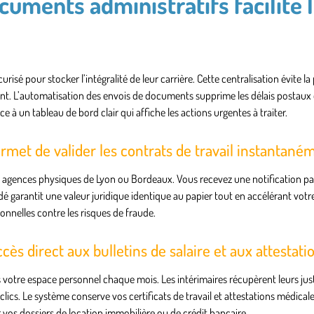
cuments administratifs facilite 
sé pour stocker l’intégralité de leur carrière. Cette centralisation évite la
nt. L’automatisation des envois de documents supprime les délais postaux 
e à un tableau de bord clair qui affiche les actions urgentes à traiter.
rmet de valider les contrats de travail instantané
 agences physiques de Lyon ou Bordeaux. Vous recevez une notification pa
garantit une valeur juridique identique au papier tout en accélérant votre
nnelles contre les risques de fraude.
ès direct aux bulletins de salaire et aux attestati
otre espace personnel chaque mois. Les intérimaires récupèrent leurs justi
ics. Le système conserve vos certificats de travail et attestations médicale
vos dossiers de location immobilière ou de crédit bancaire.