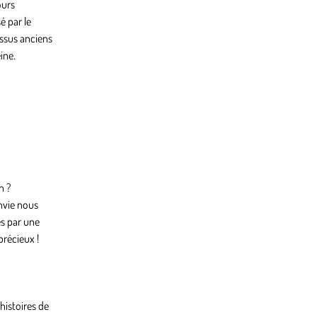
ours
é par le
essus anciens
ine.
n ?
nvie nous
es par une
précieux !
 histoires de