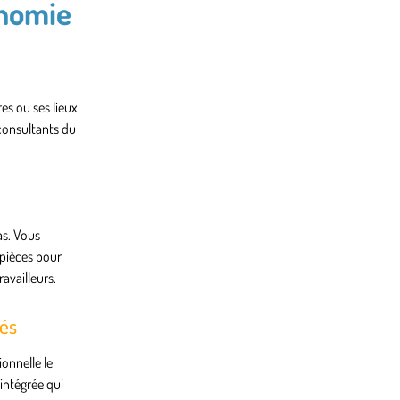
onomie
es ou ses lieux
consultants du
as. Vous
 pièces pour
ravailleurs.
lés
onnelle le
 intégrée qui