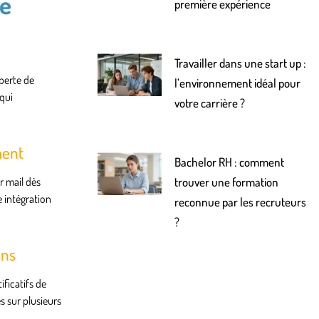
le
première expérience
Travailler dans une start up :
 perte de
l’environnement idéal pour
qui
votre carrière ?
ment
Bachelor RH : comment
r mail dès
trouver une formation
 intégration
reconnue par les recruteurs
?
ons
ficatifs de
s sur plusieurs