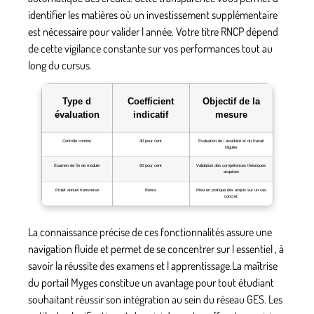
identifier les matières où un investissement supplémentaire
est nécessaire pour valider l année. Votre titre RNCP dépend
de cette vigilance constante sur vos performances tout au
long du cursus.
Type d
Coefficient
Objectif de la
évaluation
indicatif
mesure
Contrôle continu
40 pour cent
Évaluation de l assiduité et du travail
régulier
Examen de fin de module
60 pour cent
Validation des compétences théoriques
acquises
Projet annuel transverse
Bonus
Mise en pratique des acquis sur un cas
concret
La connaissance précise de ces fonctionnalités assure une
navigation fluide et permet de se concentrer sur l essentiel , à
savoir la réussite des examens et l apprentissage.La maîtrise
du portail Myges constitue un avantage pour tout étudiant
souhaitant réussir son intégration au sein du réseau GES. Les