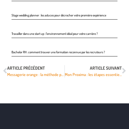
Stage wedding planner : les astuces pour décrocher votre première expérience
Travailler dans une start up : l’environnement idéal pour votre carrière ?
Bachelor RH : comment trouver une formation reconnue par les recruteurs ?
ARTICLE PRÉCÉDENT
ARTICLE SUIVANT
Messagerie orange : la méthode pour accéder facilement à ses messages
Mon Proxima : les étapes essentielles pour organiser vos dossiers de tutelle