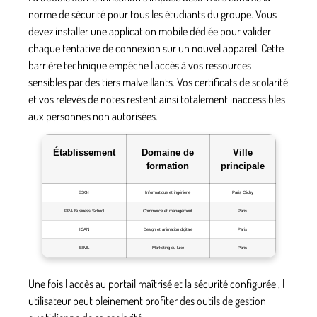
norme de sécurité pour tous les étudiants du groupe. Vous
devez installer une application mobile dédiée pour valider
chaque tentative de connexion sur un nouvel appareil. Cette
barrière technique empêche l accès à vos ressources
sensibles par des tiers malveillants. Vos certificats de scolarité
et vos relevés de notes restent ainsi totalement inaccessibles
aux personnes non autorisées.
Établissement
Domaine de
Ville
formation
principale
ESGI
Informatique et ingénierie
Paris Clichy
PPA Business School
Commerce et management
Paris
ICAN
Design et animation digitale
Paris
EIML
Marketing du luxe
Paris
Une fois l accès au portail maîtrisé et la sécurité configurée , l
utilisateur peut pleinement profiter des outils de gestion