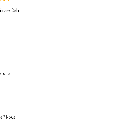
imale. Cela
er une
ne ? Nous