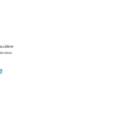
accélérer
ez-vous.
e