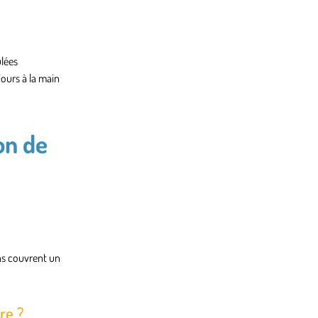
ulées
ours à la main
on de
ns couvrent un
re ?