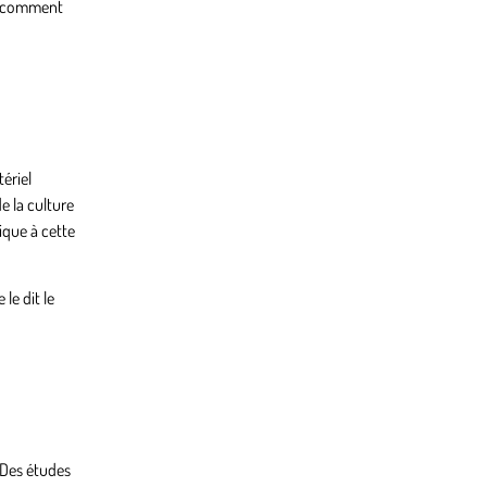
et comment
ériel
e la culture
ique à cette
le dit le
. Des études