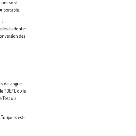
tions sont
r portable.
 la
coles à adopter
 conversion des
sts de langue
 le TOEFL ou le
e Test ou
 Toujours est-