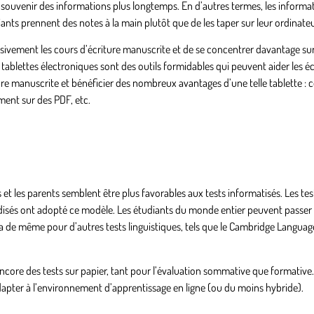
e souvenir des informations plus longtemps. En d’autres termes, les informa
ants prennent des notes à la main plutôt que de les taper sur leur ordinateu
ssivement les cours d’écriture manuscrite et de se concentrer davantage sur
s tablettes électroniques sont des outils formidables qui peuvent aider les é
iture manuscrite et bénéficier des nombreux avantages d’une telle tablette :
ment sur des PDF, etc.
ves et les parents semblent être plus favorables aux tests informatisés. Les te
rdisés ont adopté ce modèle. Les étudiants du monde entier peuvent passer
 va de même pour d’autres tests linguistiques, tels que le Cambridge Languag
 encore des tests sur papier, tant pour l’évaluation sommative que formative.
adapter à l’environnement d’apprentissage en ligne (ou du moins hybride).