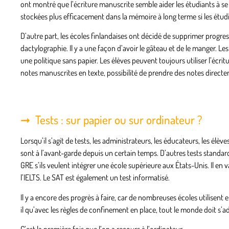
ont montré que l’écriture manuscrite semble aider les étudiants à s
stockées plus efficacement dans la mémoire à long terme si les étudi
D’autre part, les écoles finlandaises ont décidé de supprimer progre
dactylographie. Il y a une façon d’avoir le gâteau et de le manger. Le
une politique sans papier. Les élèves peuvent toujours utiliser l’écr
notes manuscrites en texte, possibilité de prendre des notes directe
Tests : sur papier ou sur ordinateur ?
Lorsqu’il s’agit de tests, les administrateurs, les éducateurs, les élè
sont à l’avant-garde depuis un certain temps. D’autres tests standa
GRE s’ils veulent intégrer une école supérieure aux États-Unis. Il en
l’IELTS. Le SAT est également un test informatisé.
Il y a encore des progrès à faire, car de nombreuses écoles utilisent
il qu’avec les règles de confinement en place, tout le monde doit s’