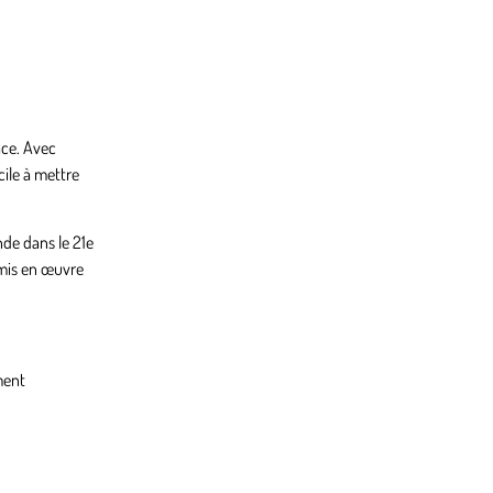
ace. Avec
cile à mettre
nde dans le 21e
 mis en œuvre
ment