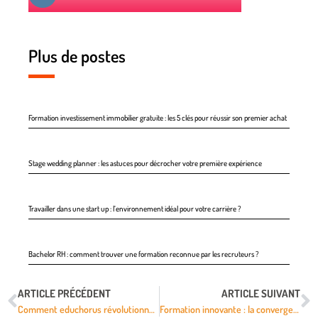
Plus de postes
Formation investissement immobilier gratuite : les 5 clés pour réussir son premier achat
Stage wedding planner : les astuces pour décrocher votre première expérience
Travailler dans une start up : l’environnement idéal pour votre carrière ?
Bachelor RH : comment trouver une formation reconnue par les recruteurs ?
ARTICLE PRÉCÉDENT
ARTICLE SUIVANT
Comment educhorus révolutionne la communication éducative et engage élèves et parents
Formation innovante : la convergence numérique au rectorat de Besançon