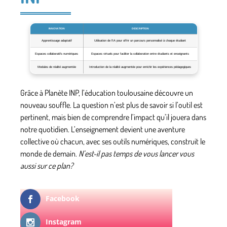
INNOVATION
DESCRIPTION
Apprentissage adaptatif
Utilisation de l’IA pour offrir un parcours personnalisé à chaque étudiant
Espaces collaboratifs numériques
Espaces virtuels pour faciliter la collaboration entre étudiants et enseignants
Modules de réalité augmentée
Introduction de la réalité augmentée pour enrichir les expériences pédagogiques
Grâce à Planète INP, l’éducation toulousaine découvre un
nouveau souffle. La question n’est plus de savoir si l’outil est
pertinent, mais bien de comprendre l’impact qu’il jouera dans
notre quotidien. L’enseignement devient une aventure
collective où chacun, avec ses outils numériques, construit le
monde de demain.
N’est-il pas temps de vous lancer vous
aussi sur ce plan?
Facebook
Instagram