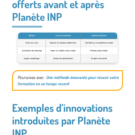
offerts avant et après
Planète INP
SERVICE
AVANT PLANÈTE INP
APRÈS PLANÈTE INP
Accès aux cours
Dispersé sur plusieurs plateformes
Centralisé sur une plateforme unique
Consultation des plannings
Papier ou multiples outils en ligne
Planning unique intégré
Support académique
Bureau de l’administration
En ligne via le portail
Poursuivez avec :
Une méthode innovante pour réussir votre
formation en un temps record
Exemples d’innovations
introduites par Planète
INP