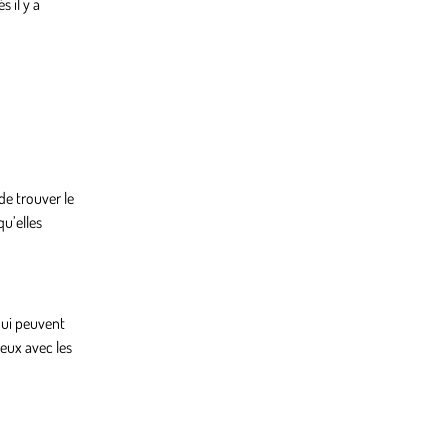
 il y a
de trouver le
qu’elles
qui peuvent
ieux avec les