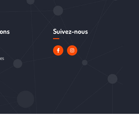
ions
Suivez-nous
les