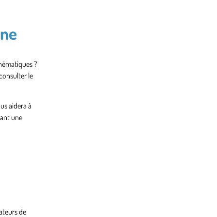
gne
thématiques ?
consulter le
ous aidera à
fant une
ateurs de