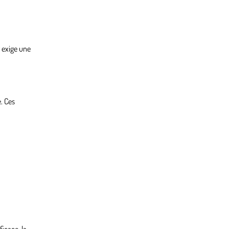
r exige une
. Ces
icace, la