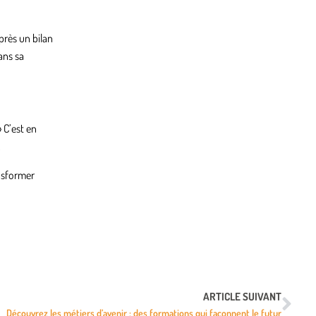
près un bilan
ans sa
» C’est en
.
ansformer
ARTICLE SUIVANT
Découvrez les métiers d’avenir : des formations qui façonnent le futur