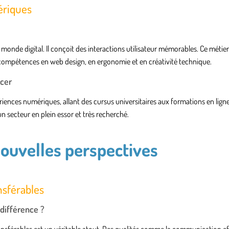
ériques
monde digital. Il conçoit des interactions utilisateur mémorables. Ce métie
compétences en web design, en ergonomie et en créativité technique.
ncer
iences numériques, allant des cursus universitaires aux formations en ligne
 secteur en plein essor et très recherché.
nouvelles perspectives
nsférables
différence ?
sférables est un véritable atout. Des qualités comme la communication eff