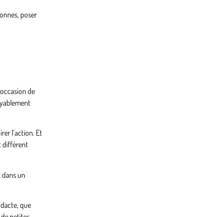
onnes, poser
L’occasion de
royablement
er l’action. Et
 différent
t dans un
idacte, que
 de petites