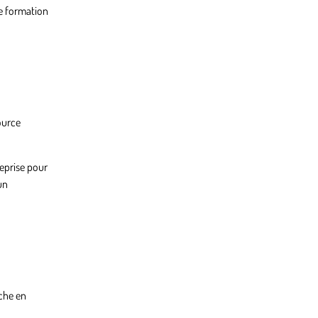
ne formation
ource
reprise pour
un
iche en