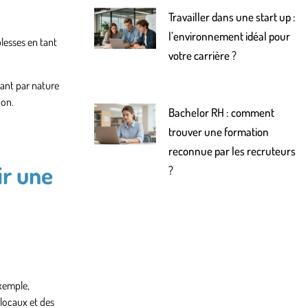
Travailler dans une start up :
l’environnement idéal pour
blesses en tant
votre carrière ?
nant par nature
ion.
Bachelor RH : comment
trouver une formation
reconnue par les recruteurs
ir une
?
exemple,
 locaux et des