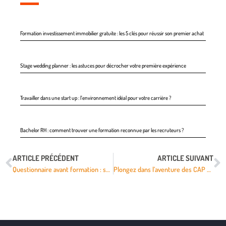
Formation investissement immobilier gratuite : les 5 clés pour réussir son premier achat
Stage wedding planner : les astuces pour décrocher votre première expérience
Travailler dans une start up : l’environnement idéal pour votre carrière ?
Bachelor RH : comment trouver une formation reconnue par les recruteurs ?
ARTICLE PRÉCÉDENT
ARTICLE SUIVANT
Questionnaire avant formation : secrets insoupçonnés pour un apprentissage optimisé
Plongez dans l’aventure des CAP artisanat et révélez votre talent caché !