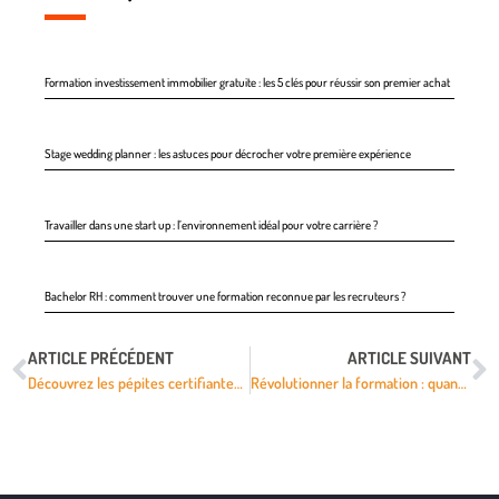
Formation investissement immobilier gratuite : les 5 clés pour réussir son premier achat
Stage wedding planner : les astuces pour décrocher votre première expérience
Travailler dans une start up : l’environnement idéal pour votre carrière ?
Bachelor RH : comment trouver une formation reconnue par les recruteurs ?
ARTICLE PRÉCÉDENT
ARTICLE SUIVANT
Découvrez les pépites certifiantes pour booster vos compétences en formation
Révolutionner la formation : quand santé rime avec apprentissage innovant