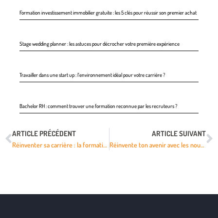
Formation investissement immobilier gratuite : les 5 clés pour réussir son premier achat
Stage wedding planner : les astuces pour décrocher votre première expérience
Travailler dans une start up : l’environnement idéal pour votre carrière ?
Bachelor RH : comment trouver une formation reconnue par les recruteurs ?
ARTICLE PRÉCÉDENT
ARTICLE SUIVANT
Réinventer sa carrière : la formation continue comme tremplin vers l’emploi rêvé
Réinvente ton avenir avec les nouvelles formations professionnelles !