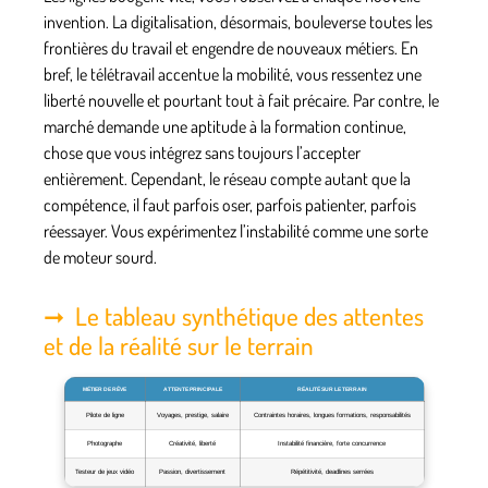
invention. La digitalisation, désormais, bouleverse toutes les
frontières du travail et engendre de nouveaux métiers. En
bref, le télétravail accentue la mobilité, vous ressentez une
liberté nouvelle et pourtant tout à fait précaire. Par contre, le
marché demande une aptitude à la formation continue,
chose que vous intégrez sans toujours l’accepter
entièrement. Cependant, le réseau compte autant que la
compétence, il faut parfois oser, parfois patienter, parfois
réessayer.
Vous expérimentez l’instabilité comme une sorte
de moteur sourd.
Le tableau synthétique des attentes
et de la réalité sur le terrain
MÉTIER DE RÊVE
ATTENTE PRINCIPALE
RÉALITÉ SUR LE TERRAIN
Pilote de ligne
Voyages, prestige, salaire
Contraintes horaires, longues formations, responsabilités
Photographe
Créativité, liberté
Instabilité financière, forte concurrence
Testeur de jeux vidéo
Passion, divertissement
Répétitivité, deadlines serrées