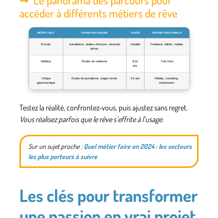
accéder à différents métiers de rêve
MÉTIER CIBLÉ
FORMATION REQUISE
DURÉE
PERSPECTIVES D’EMPLOI
Écrivain
Autodidacte, ateliers d’écriture, université
Variable
Freelance, édition, médias
lettres
Médecin
Études de médecine
8-10
Très forte
ans
Critique
Écoles de journalisme, stages terrain
3-5 ans
Médias, consulting,
gastronomique
événements
Testez la réalité, confrontez-vous, puis ajustez sans regret.
Vous réalisez parfois que le rêve s’effrite à l’usage.
Sur un sujet proche :
Quel métier faire en 2024 : les secteurs
les plus porteurs à suivre
Les clés pour transformer
une passion en vrai projet