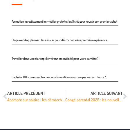
Formation investissement immobilier gratuite : les 5 clés pour réussir son premier achat
Stage wedding planner : les astuces pour décrocher votre première expérience
Travailler dans une start up : l’environnement idéal pour votre carrière ?
Bachelor RH : comment trouver une formation reconnue par les recruteurs ?
ARTICLE PRÉCÉDENT
ARTICLE SUIVANT
Acompte sur salaire : les démarches pour l’obtenir et les règles à connaître
Congé parental 2025 : les nouvelles règles à connaître pour les salariés