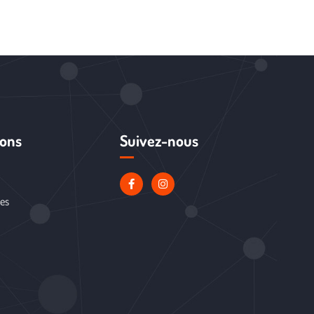
ions
Suivez-nous
les