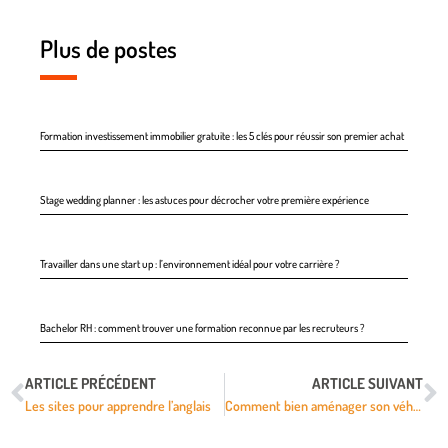
Plus de postes
Formation investissement immobilier gratuite : les 5 clés pour réussir son premier achat
Stage wedding planner : les astuces pour décrocher votre première expérience
Travailler dans une start up : l’environnement idéal pour votre carrière ?
Bachelor RH : comment trouver une formation reconnue par les recruteurs ?
ARTICLE PRÉCÉDENT
ARTICLE SUIVANT
Les sites pour apprendre l’anglais
Comment bien aménager son véhicule utilitaire lorsqu’on est artisan ?