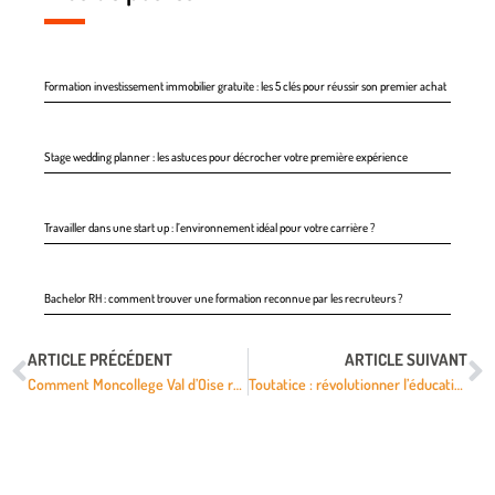
Formation investissement immobilier gratuite : les 5 clés pour réussir son premier achat
Stage wedding planner : les astuces pour décrocher votre première expérience
Travailler dans une start up : l’environnement idéal pour votre carrière ?
Bachelor RH : comment trouver une formation reconnue par les recruteurs ?
ARTICLE PRÉCÉDENT
ARTICLE SUIVANT
Comment Moncollege Val d’Oise réinvente l’apprentissage numérique au collège
Toutatice : révolutionner l’éducation grâce à une formation numérique innovante