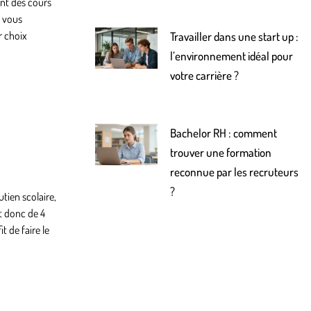
ent des cours
e vous
r choix
Travailler dans une start up :
l’environnement idéal pour
votre carrière ?
Bachelor RH : comment
trouver une formation
reconnue par les recruteurs
?
tien scolaire,
it donc de 4
fit de faire le