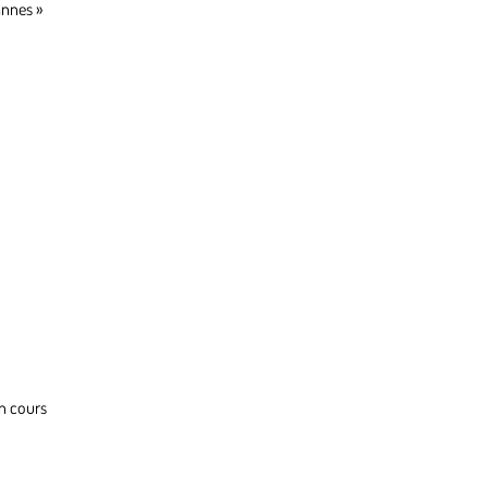
annes »
un cours