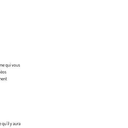
rme qui vous
déos
ement
 qu’il y aura