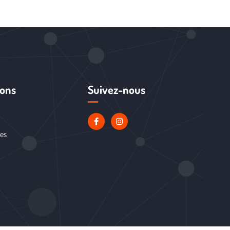
ions
Suivez-nous
les