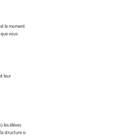
’est le moment
s que vous
et leur
ù les élèves
a structure si